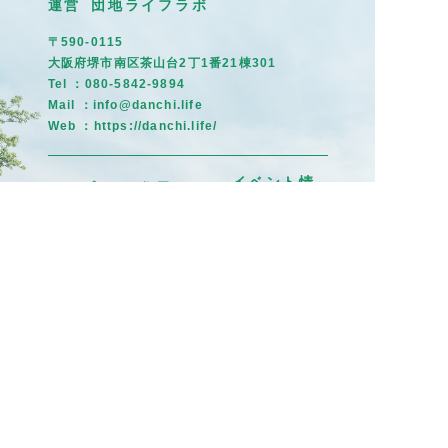
運営 団地ライフラボ
〒590-0115
大阪府堺市南区茶山台2丁1番21棟301
Tel ：080-5842-9894
Mail ：info@danchi.life
Web ：
https://danchi.life/
イベント情
トップ
住民だより
報
募集掲示板
茶山のひと
まちの記憶
©団地ライフラボ