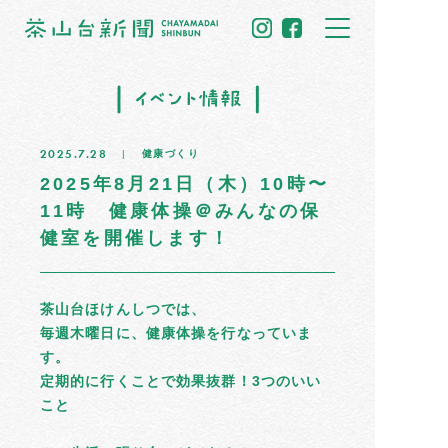
トップ
2025.7.28
健康づくり
住民だより
2025年8月21日（木）10時〜
11時 健康体操＠みんなの保
イベント情報
健室を開催します！
募集掲示板
茶山台ほけんしつでは、
茶山のひと
毎週木曜日に、健康体操を行なっていま
す。
まちの記憶
定期的に行くことで効果抜群！3つのいい
こと