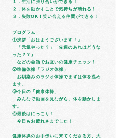
１．生活に張り合いができる！
２．体を動かすことで気持ちが晴れる！
３．失敗OK！笑い合える仲間ができる！
プログラム
①挨拶「おはようございます！」
「元気やった？」「先週のあれはどうな
った？？」
などの会話でお互いの健康チェック！
②準備体操「ラジオ体操」
お馴染みのラジオ体操でまずは体を温め
ます。
③今日の「健康体操」
みんなで動画を見ながら、体を動かしま
す。
④最後はにっこり！
今日もお疲れさまでした！
健康体操のお手伝いに来てくださる方、大