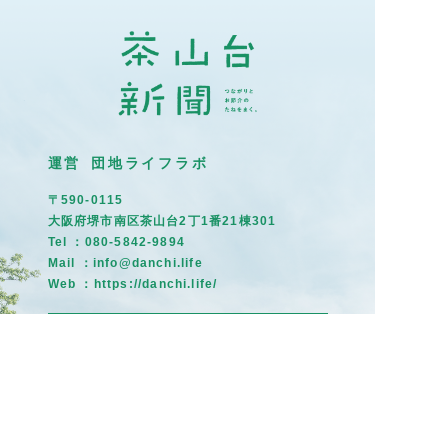
運営 団地ライフラボ
〒590-0115
大阪府堺市南区茶山台2丁1番21棟301
Tel ：080-5842-9894
Mail ：info@danchi.life
Web ：
https://danchi.life/
イベント情
トップ
住民だより
報
募集掲示板
茶山のひと
まちの記憶
©団地ライフラボ