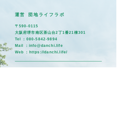
運営 団地ライフラボ
〒590-0115
大阪府堺市南区茶山台2丁1番21棟301
Tel ：080-5842-9894
Mail ：info@danchi.life
Web ：
https://danchi.life/
イベント情
トップ
住民だより
報
募集掲示板
茶山のひと
まちの記憶
©団地ライフラボ