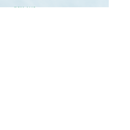
〒590-0115
大阪府堺市南区茶山台2丁1番21棟301
Tel ：080-5842-9894
Mail ：info@danchi.life
Web ：
https://danchi.life/
イベント情
トップ
住民だより
報
募集掲示板
茶山のひと
まちの記憶
©団地ライフラボ