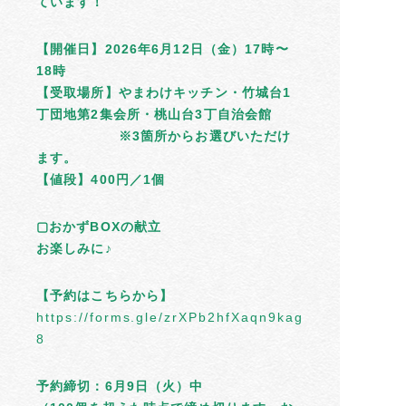
ています！
【開催日】2026年6月12日（金）17時〜
18時
【受取場所】やまわけキッチン・竹城台1
丁団地第2集会所・桃山台3丁自治会館
※3箇所からお選びいただけ
ます。
【値段】400円／1個
▢おかずBOXの献立
お楽しみに♪
【予約はこちらから】
https://forms.gle/zrXPb2hfXaqn9kag
8
予約締切：6月9日（火）中