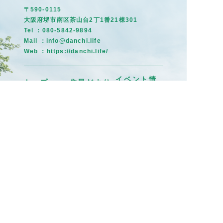
〒590-0115
大阪府堺市南区茶山台2丁1番21棟301
Tel ：080-5842-9894
Mail ：info@danchi.life
Web ：
https://danchi.life/
イベント情
トップ
住民だより
報
募集掲示板
茶山のひと
まちの記憶
©団地ライフラボ