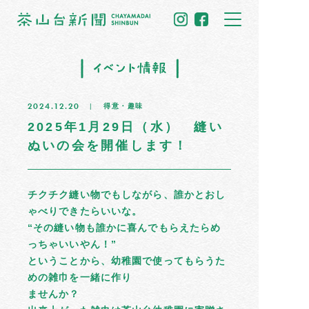
トップ
2024.12.20
得意・趣味
住民だより
2025年1月29日（水） 縫い
ぬいの会を開催します！
イベント情報
募集掲示板
チクチク縫い物でもしながら、誰かとおし
ゃべりできたらいいな。
茶山のひと
“その縫い物も誰かに喜んでもらえたらめ
っちゃいいやん！”
まちの記憶
ということから、幼稚園で使ってもらうた
めの雑巾を一緒に作り
ませんか？