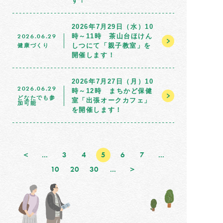
す！
2026年7月29日（水）10
2026.06.29
時～11時 茶山台ほけん
しつにて「親子教室」を
健康づくり
開催します！
2026年7月27日（月）10
2026.06.29
時～12時 まちかど保健
どなたでも参
室「出張オークカフェ」
加可能
を開催します！
＜
...
3
4
5
6
7
...
10
20
30
...
＞