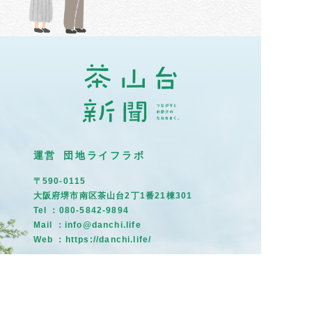
運営 団地ライフラボ
〒590-0115
大阪府堺市南区茶山台2丁1番21棟301
Tel ：080-5842-9894
Mail ：info@danchi.life
Web ：
https://danchi.life/
イベント情
トップ
住民だより
報
募集掲示板
茶山のひと
まちの記憶