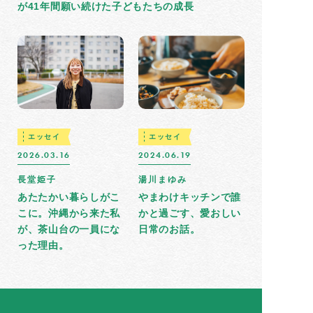
が41年間願い続けた子どもたちの成長
エッセイ
エッセイ
2026.03.16
2024.06.19
長堂姫子
湯川まゆみ
あたたかい暮らしがこ
やまわけキッチンで誰
こに。沖縄から来た私
かと過ごす、愛おしい
が、茶山台の一員にな
日常のお話。
った理由。