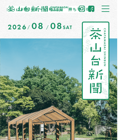
10時30分〜11時30分 持ち寄り0縁マーケットを開催します！
08
08
2026
SAT
トップ
住民だより
イベント情報
募集掲示板
茶山のひと
まちの記憶