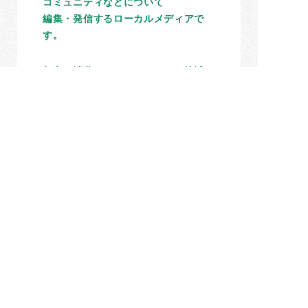
コミュニティなどについて
編集・発信するローカルメディアで
す。
都市や消費のためにつくられる地域の
情報ではなく、
地域の内側から生まれる情報を通じ
て、住民の個性とまちの今を描き、
「人々のつながり」と「おせっかい」
を増やすことを目指しています。