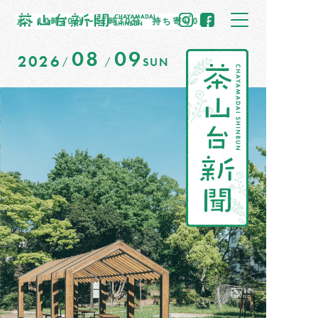
10時30分〜11時30分 持ち寄り0縁マーケットを開催します！
08
09
2026
SUN
トップ
住民だより
イベント情報
募集掲示板
茶山のひと
まちの記憶