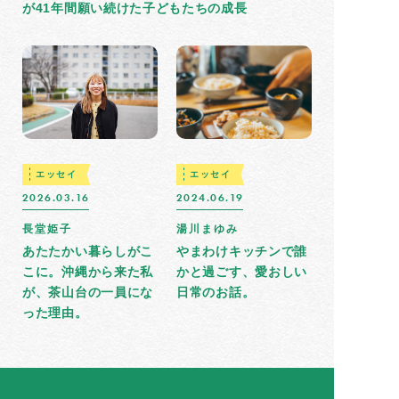
が41年間願い続けた子どもたちの成長
エッセイ
エッセイ
2026.03.16
2024.06.19
長堂姫子
湯川まゆみ
あたたかい暮らしがこ
やまわけキッチンで誰
こに。沖縄から来た私
かと過ごす、愛おしい
が、茶山台の一員にな
日常のお話。
った理由。