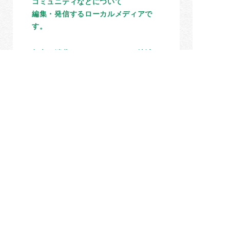
コミュニティなどについて
編集・発信するローカルメディアで
す。
都市や消費のためにつくられる地域の
情報ではなく、
地域の内側から生まれる情報を通じ
て、住民の個性とまちの今を描き、
「人々のつながり」と「おせっかい」
を増やすことを目指しています。